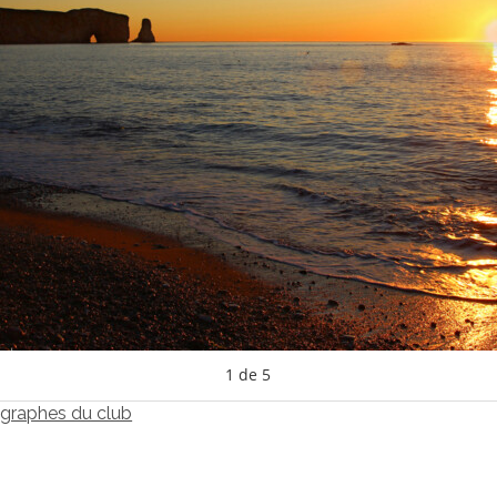
1
de
5
ographes du club