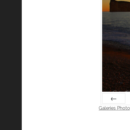
Galeries Phot
Préc